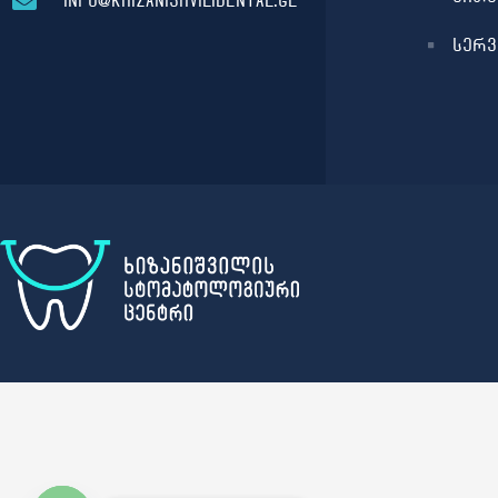
info@khizanishvilidental.ge
სერვ